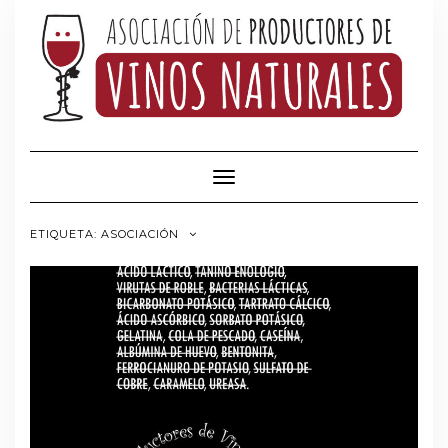
Saltar
al
contenido
Cambiar modo de navegación
ETIQUETA:
ASOCIACIÓN