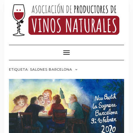
Saltar
al
contenido
Cambiar modo de navegación
ETIQUETA:
SALONES BARCELONA