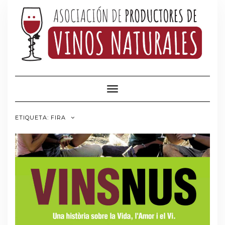
Saltar
al
contenido
Cambiar modo de navegación
ETIQUETA:
FIRA